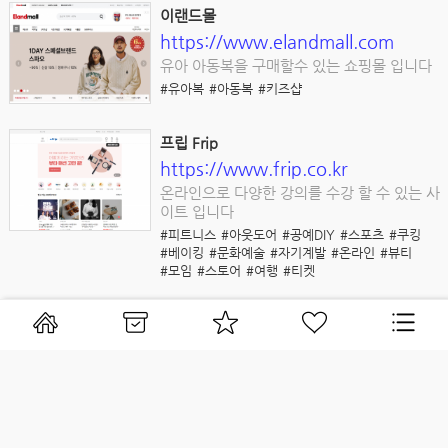
이랜드몰
https://www.elandmall.com
유아 아동복을 구매할수 있는 쇼핑몰 입니다
#유아복
#아동복
#키즈샵
프립 Frip
https://www.frip.co.kr
온라인으로 다양한 강의를 수강 할 수 있는 사
이트 입니다
#피트니스
#아웃도어
#공예DIY
#스포츠
#쿠킹
#베이킹
#문화예술
#자기계발
#온라인
#뷰티
#모임
#스토어
#여행
#티켓
풀무원
https://shop.pulmuone.co.kr
풀무원 공식 온라인샵! 바른먹거리를 만나는
가장 신선한 방법, 새벽배송으로 내일 아침 문
앞에서 만날수 있는 풀무원입니다
#생활용품
#식품
#두부
#콩나물
#달걀
#과일
#채소
#쌀
#정육
#수산
#만두
#피자
#떡볶이