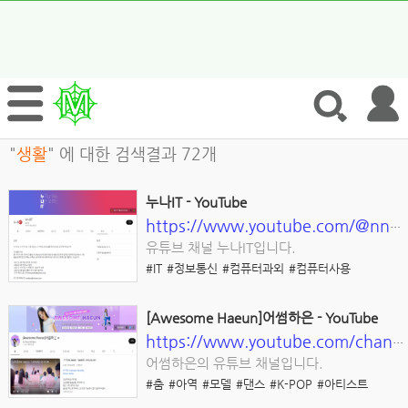
"
생활
" 에 대한 검색결과 72개
누나IT - YouTube
https://www.youtube.com/@nnit/about
유튜브 채널 누나IT입니다.
#IT
#정보통신
#컴퓨터과외
#컴퓨터사용
[Awesome Haeun]어썸하은 - YouTube
https://www.youtube.com/channel/UCcpAtOvcne_cX7gvarTgKsQ
어썸하은의 유튜브 채널입니다.
#춤
#아역
#모델
#댄스
#K-POP
#아티스트