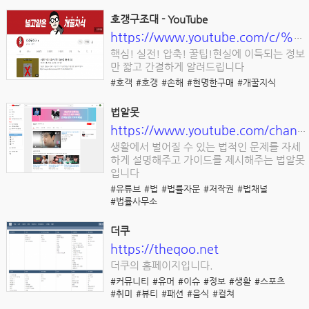
호갱구조대 - YouTube
https://www.youtube.com/c/%ED%98%B8%EA%B0%B1%EA%B5%AC%EC%A1%B0%EB%8C%80
핵심! 실전! 압축! 꿀팁!현실에 이득되는 정보
만 짧고 간결하게 알려드립니다
#호객
#호갱
#손해
#현명한구매
#개꿀지식
법알못
https://www.youtube.com/channel/UCM15LnqZXsIee1z4t77VLaw
생활에서 벌어질 수 있는 법적인 문제를 자세
하게 설명해주고 가이드를 제시해주는 법알못
입니다
#유튜브
#법
#법률자문
#저작권
#법채널
#법률사무소
더쿠
https://theqoo.net
더쿠의 홈페이지입니다.
#커뮤니티
#유머
#이슈
#정보
#생활
#스포츠
#취미
#뷰티
#패션
#음식
#컬쳐