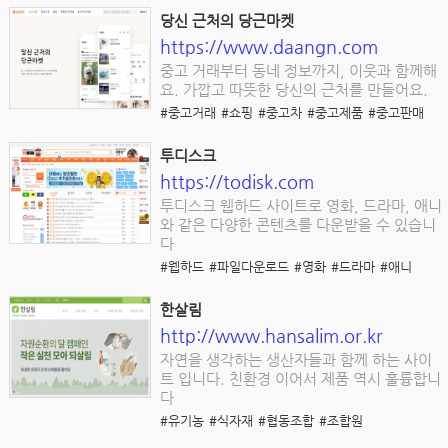
당신 근처의 당근마켓
https://www.daangn.com
중고 거래부터 동네 정보까지, 이웃과 함께해
요. 가깝고 따뜻한 당신의 근처를 만들어요.
#중고거래
#쇼핑
#중고차
#중고제품
#중고판매
투디스크
https://todisk.com
투디스크 웹하드 사이트로 영화, 드라마, 애니
와 같은 다양한 콘텐츠를 다운받을 수 있습니
다
#웹하드
#파일다운로드
#영화
#드라마
#애니
한살림
http://www.hansalim.or.kr
자연을 생각하는 생산자들과 함께 하는 사이
트 입니다. 친환경 이어서 제품 역시 훌륭합니
다
#유기농
#식자재
#협동조합
#조합원