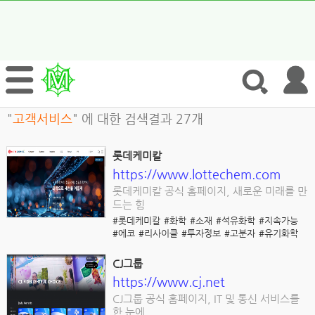
"
고객서비스
" 에 대한 검색결과 27개
롯데케미칼
https://www.lottechem.com
롯데케미칼 공식 홈페이지, 새로운 미래를 만
드는 힘
#롯데케미칼
#화학
#소재
#석유화학
#지속가능
#에코
#리사이클
#투자정보
#고분자
#유기화학
CJ그룹
https://www.cj.net
CJ그룹 공식 홈페이지, IT 및 통신 서비스를
한 눈에