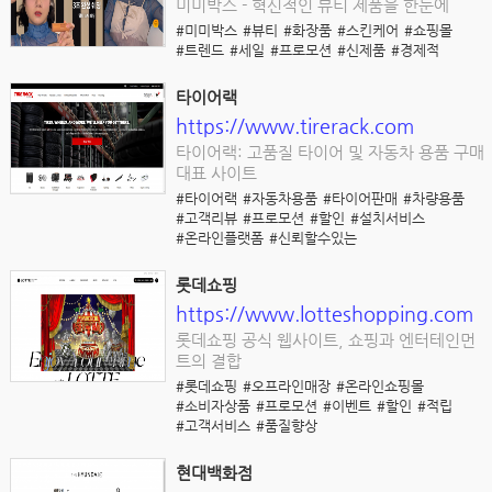
미미박스 - 혁신적인 뷰티 제품을 한눈에
#미미박스
#뷰티
#화장품
#스킨케어
#쇼핑몰
#트렌드
#세일
#프로모션
#신제품
#경제적
타이어랙
https://www.tirerack.com
타이어랙: 고품질 타이어 및 자동차 용품 구매
대표 사이트
#타이어랙
#자동차용품
#타이어판매
#차량용품
#고객리뷰
#프로모션
#할인
#설치서비스
#온라인플랫폼
#신뢰할수있는
롯데쇼핑
https://www.lotteshopping.com
롯데쇼핑 공식 웹사이트, 쇼핑과 엔터테인먼
트의 결합
#롯데쇼핑
#오프라인매장
#온라인쇼핑몰
#소비자상품
#프로모션
#이벤트
#할인
#적립
#고객서비스
#품질향상
현대백화점