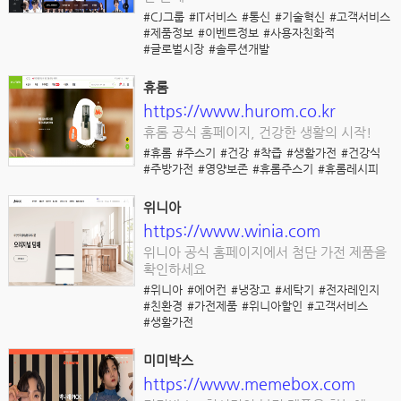
#CJ그룹
#IT서비스
#통신
#기술혁신
#고객서비스
#제품정보
#이벤트정보
#사용자친화적
#글로벌시장
#솔루션개발
휴롬
https://www.hurom.co.kr
휴롬 공식 홈페이지, 건강한 생활의 시작!
#휴롬
#주스기
#건강
#착즙
#생활가전
#건강식
#주방가전
#영양보존
#휴롬주스기
#휴롬레시피
위니아
https://www.winia.com
위니아 공식 홈페이지에서 첨단 가전 제품을
확인하세요
#위니아
#에어컨
#냉장고
#세탁기
#전자레인지
#친환경
#가전제품
#위니아할인
#고객서비스
#생활가전
미미박스
https://www.memebox.com