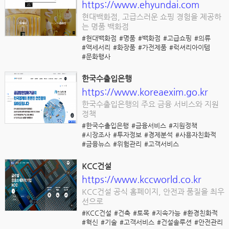
https://www.ehyundai.com
현대백화점, 고급스러운 쇼핑 경험을 제공하
는 명품 백화점
#현대백화점
#명품
#백화점
#고급쇼핑
#의류
#액세서리
#화장품
#가전제품
#럭셔리아이템
#문화행사
한국수출입은행
https://www.koreaexim.go.kr
한국수출입은행의 주요 금융 서비스와 지원
정책
#한국수출입은행
#금융서비스
#지원정책
#시장조사
#투자정보
#경제분석
#사용자친화적
#금융뉴스
#위험관리
#고객서비스
KCC건설
https://www.kccworld.co.kr
KCC건설 공식 홈페이지, 안전과 품질을 최우
선으로
#KCC건설
#건축
#토목
#지속가능
#환경친화적
#혁신
#기술
#고객서비스
#건설솔루션
#안전관리