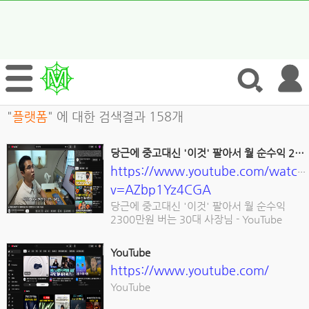
"
플랫폼
" 에 대한 검색결과 158개
당근에 중고대신 '이것' 팔아서 월 순수익 2300만원 버는 30대 사장님 - YouTub
https://www.youtube.com/watch
v=AZbp1Yz4CGA
당근에 중고대신 '이것' 팔아서 월 순수익
2300만원 버는 30대 사장님 - YouTube
YouTube
https://www.youtube.com/
YouTube