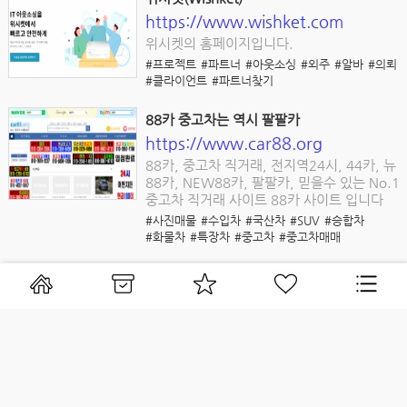
https://www.wishket.com
위시켓의 홈페이지입니다.
#프로젝트
#파트너
#아웃소싱
#외주
#알바
#의뢰
#클라이언트
#파트너찾기
88카 중고차는 역시 팔팔카
https://www.car88.org
88카, 중고차 직거래, 전지역24시, 44카, 뉴
88카, NEW88카, 팔팔카, 믿을수 있는 No.1
중고차 직거래 사이트 88카 사이트 입니다
#사진매물
#수입차
#국산차
#SUV
#승합차
#화물차
#특장차
#중고차
#중고차매매
패션워크-패션기업전문취업사이트 디자이너취업채용 MD취업채용
https://www.fashionwork.co.kr
취업,구인구직,패션취업,채용정보,취업정보,
디자이너,패션디자이너,어패럴,샵마스터,패
션정보,VMD,MD,봉제,재단,패턴,유통업체,
프로모모션,제일모직,코오롱,한섬,삼성물산,
엘지패션,세정,루이비통,구찌,프라다,닥스,샤