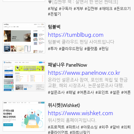
♥[김짠부 책 : 살면서 한 번은 짠테크]
#채널
#구독자
#계부
#김짠부
#재테크
#돈모으기
#돈벌기
텀블벅
https://tumblbug.com
텀블벅 클라우드 펀딩 사이트입니다
#투자
#클라우드펀딩
#플랫폼
#펀딩
패널나우 PanelNow
https://www.panelnow.co.kr
온라인 설문조사 참여, 포인트 적립 및 현금
교환, 해외 시장조사, 논문설문조사 대행.
#설문조사
#패널
#여론조사
#포인트
#설문
#여론
위시켓(Wishket)
https://www.wishket.com
위시켓의 홈페이지입니다.
#프로젝트
#파트너
#아웃소싱
#외주
#알바
#의뢰
#클라이언트
#파트너찾기