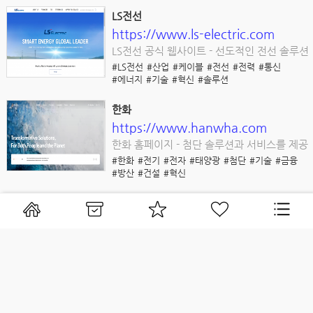
LS전선
https://www.ls-electric.com
LS전선 공식 웹사이트 - 선도적인 전선 솔루션
#LS전선
#산업
#케이블
#전선
#전력
#통신
#에너지
#기술
#혁신
#솔루션
한화
https://www.hanwha.com
한화 홈페이지 - 첨단 솔루션과 서비스를 제공
#한화
#전기
#전자
#태양광
#첨단
#기술
#금융
#방산
#건설
#혁신
울림엔터테인먼트
https://www.woolliment.com
울림엔터테인먼트, 아티스트 중심의 K-POP
리더
#울림엔터테인먼트
#인피니트
#러블리즈
#골든차일드
#음악
#콘서트
#뮤직비디오
#한류
#프로젝트
#아티스트