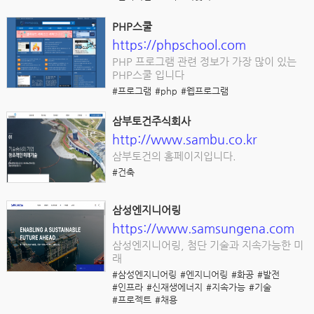
PHP스쿨
https://phpschool.com
PHP 프로그램 관련 정보가 가장 많이 있는
PHP스쿨 입니다
#프로그램
#php
#웹프로그램
삼부토건주식회사
http://www.sambu.co.kr
삼부토건의 홈페이지입니다.
#건축
삼성엔지니어링
https://www.samsungena.com
삼성엔지니어링, 첨단 기술과 지속가능한 미
래
#삼성엔지니어링
#엔지니어링
#화공
#발전
#인프라
#신재생에너지
#지속가능
#기술
#프로젝트
#채용