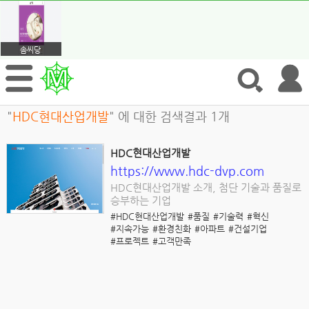
솜씨당
"
HDC현대산업개발
" 에 대한 검색결과 1개
HDC현대산업개발
https://www.hdc-dvp.com
HDC현대산업개발 소개, 첨단 기술과 품질로
승부하는 기업
#HDC현대산업개발
#품질
#기술력
#혁신
#지속가능
#환경친화
#아파트
#건설기업
#프로젝트
#고객만족