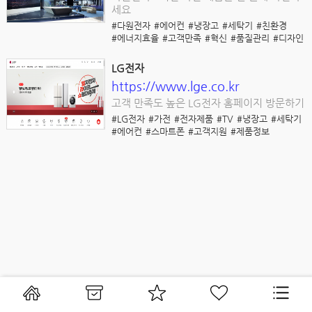
세요
#다원전자
#에어컨
#냉장고
#세탁기
#친환경
#에너지효율
#고객만족
#혁신
#품질관리
#디자인
LG전자
https://www.lge.co.kr
고객 만족도 높은 LG전자 홈페이지 방문하기
#LG전자
#가전
#전자제품
#TV
#냉장고
#세탁기
#에어컨
#스마트폰
#고객지원
#제품정보