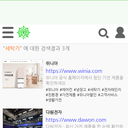
"
세탁기
" 에 대한 검색결과 3개
위니아
https://www.winia.com
위니아 공식 홈페이지에서 첨단 가전 제품을
확인하세요
#위니아
#에어컨
#냉장고
#세탁기
#전자레인지
#친환경
#가전제품
#위니아할인
#고객서비스
#생활가전
다원전자
https://www.dawon.com
다원전자 - 최신 가전 제품을 한 눈에 확인하