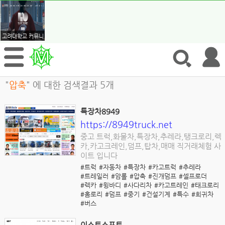
고려대학교 커뮤니티
"
압축
" 에 대한 검색결과 5개
특장차8949
https://8949truck.net
중고 트럭,화물차,특장차,추레라,탱크로리,렉
카,카고크레인,덤프,탑차,매매 직거래체험 사
이트 입니다
#트럭
#자동차
#특장차
#카고트럭
#추레라
#트레일러
#암롤
#압축
#진개덤프
#셀프로더
#렉카
#윙바디
#사다리차
#카고트레인
#태크로리
#홈로리
#덤프
#중기
#건설기계
#특수
#희귀차
#버스
이스트소프트