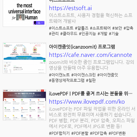
https://estsoft.ai
이스트소프트, 사용자 경험을 혁신하는 소프
트웨어 개발사
#이스트소프트
#알툴즈
#소프트웨어
#보안
#압축
#관리
#클라우드
#인공지능
#개발
#기술
아이캔줌잇(icanzoomit) 프로그램
https://cafe.naver.com/icannote
zoomit와 비슷한 줌인 프로그램입니다. 강의
영상을 만들때 아주 유용합니다
#아이캔노트
#아이캔스크린
#아이캔줌잇
#동영상제작프로그램
#칠판
iLovePDF | PDF를 즐겨 쓰시는 분들을 위한 온라인 PDF 툴
https://www.ilovepdf.com/ko
iLovePDF는 PDF 파일 작업을 위한 온라인 서
비스로 완전히 무료이며 사용하기 쉽습니다.
PDF 병합, PDF 분리, PDF 압축, 오피스 파일
에서 PDF로, PDF에서 JPG로 변환 등!
#PDF합치기
#PDF분할
#PDF압축
#PDF변환