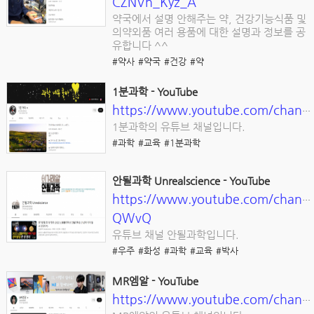
CZNVh_Kyz_A
약국에서 설명 안해주는 약, 건강기능식품 및
의약외품 여러 용품에 대한 설명과 정보를 공
유합니다 ^^
#약사
#약국
#건강
#약
1분과학 - YouTube
https://www.youtube.com/channel/UCFOixeB9gbedVi6uwnsfHMQ
1분과학의 유튜브 채널입니다.
#과학
#교육
#1분과학
안될과학 Unrealscience - YouTube
https://www.youtube.com/cha
QWvQ
유튜브 채널 안될과학입니다.
#우주
#화성
#과학
#교육
#박사
MR엠알 - YouTube
https://www.youtube.com/channel/UCJTmYzrlVk_GpnwJH5wYNwQ