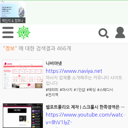
맥킨지 & 컴퍼니
"
정보
" 에 대한 검색결과 466개
나비야넷
https://www.naviya.net
마사지 업체를 소개해주는 커뮤니티 사이트
입니다
#테라피
#마사지
#1인샵
#왁싱
#스웨디시
#전지역
웹포트폴리오 제작 | 스크롤시 한쪽영역은 고정되고 한쪽영역만 스크롤되는 애니메이션 - Yo
https://www.youtube.com/watch
v=llhV1lyZ-