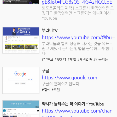
gE&list=PLG8sQS_4GAzHCCLoEQ8vRLleE5NvBDYsK
웹포트폴리오 제작 | 스크롤시 한쪽영역은 고
정되고 한쪽영역만 스크롤되는 애니메이션 -
YouTube
부라더TV
https://www.youtube.com/@burother
부라더들과 함께 성장해 나가는 것을 목표로
쉽고 재밌게 돈버는 방법을 공유하고자 합니
다.
#유튜브
#챗GPT
#부업
#재택알바
#인공지능
구글
https://www.google.com
구글의 홈페이지입니다.
#검색
#포털
약사가 들려주는 약 이야기 - YouTube
https://www.youtube.com/chan