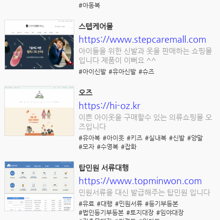
#아동복
스텝케어몰
https://www.stepcaremall.com
아이들을 위한 신발과 옷을 판매하는 쇼핑몰
입니다 제품이 이뻐요 ^^
#아이신발
#유아신발
#슈즈
오즈
https://hi-oz.kr
이쁜 아이옷을 구매할수 있는 의류쇼핑몰 오
즈입니다
#유아복
#아이옷
#키즈
#실내복
#신발
#양말
#모자
#수영복
#잡화
탑민원 서류대행
https://www.topminwon.com
민원서류을 대신 발급해주는 탑민원 입니다
#유료
#대행
#민원서류
#등기부등본
#법인등기부등본
#토지대장
#임야대장