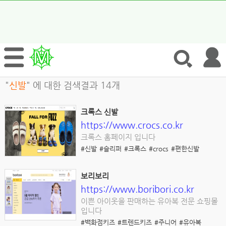
"
신발
" 에 대한 검색결과 14개
크록스 신발
https://www.crocs.co.kr
크록스 홈페이지 입니다
#신발
#슬리퍼
#크록스
#crocs
#편한신발
보리보리
https://www.boribori.co.kr
이쁜 아이옷을 판매하는 유아복 전문 쇼핑몰
입니다
#백화점키즈
#트렌드키즈
#주니어
#유아복