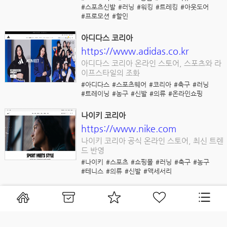
#스포츠신발
#러닝
#워킹
#트레킹
#아웃도어
#프로모션
#할인
아디다스 코리아
https://www.adidas.co.kr
아디다스 코리아 온라인 스토어, 스포츠와 라
이프스타일의 조화
#아디다스
#스포츠웨어
#코리아
#축구
#러닝
#트레이닝
#농구
#신발
#의류
#온라인쇼핑
나이키 코리아
https://www.nike.com
나이키 코리아 공식 온라인 스토어, 최신 트렌
드 반영
#나이키
#스포츠
#쇼핑몰
#러닝
#축구
#농구
#테니스
#의류
#신발
#액세서리
W컨셉
https://www.wconcept.co.kr
고급스러운 패션을 제공하는 W컨셉 의류 쇼