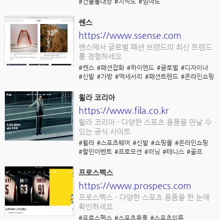
#건출물대장
#지적도
#임야도
쎈스
https://www.ssense.com
쎈스에서 글로벌 패션 브랜드의 최신 트렌드
를 경험하세요
#쎈스
#패션잡화
#하이엔드
#글로벌
#디자이너
#신발
#가방
#액세서리
#패션트렌드
#온라인쇼핑
휠라 코리아
https://www.fila.co.kr
휠라 코리아 - 다양한 스포츠 용품을 만날 수
있는 공식 사이트
#휠라
#스포츠웨어
#신발
#쇼핑몰
#온라인쇼핑
#할인이벤트
#프로모션
#러닝
#테니스
#골프
프로스펙스
https://www.prospecs.com
프로스펙스 - 다양한 스포츠 용품을 한 눈에
확인하세요
#프로스펙스
#스포츠용품
#스포츠의류