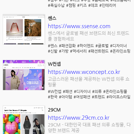
#욕실수납
#캠핑
#키즈
#데코
#인테리어
쎈스
https://www.ssense.com
쎈스에서 글로벌 패션 브랜드의 최신 트렌드
를 경험하세요
#쎈스
#패션잡화
#하이엔드
#글로벌
#디자이너
#신발
#가방
#액세서리
#패션트렌드
#온라인쇼핑
W컨셉
https://www.wconcept.co.kr
고급스러운 패션을 제공하는 W컨셉 의류 쇼
핑몰
#W컨셉
#패션
#디자이너
#의류
#온라인쇼핑몰
#한국
#아이템
#여성패션
#트렌드
#라이프스타일
29CM
https://www.29cm.co.kr
29CM - 대한민국 대표 패션 의류 쇼핑몰, 다
양한 브랜드 제공