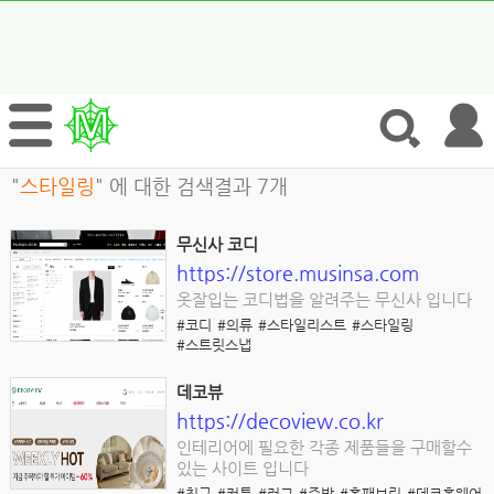
"
스타일링
" 에 대한 검색결과 7개
무신사 코디
https://store.musinsa.com
옷잘입는 코디법을 알려주는 무신사 입니다
#코디
#의류
#스타일리스트
#스타일링
#스트릿스냅
데코뷰
https://decoview.co.kr
인테리어에 필요한 각종 제품들을 구매할수
있는 사이트 입니다
#침구
#커튼
#러그
#주방
#홈패브릭
#데코홈웨어