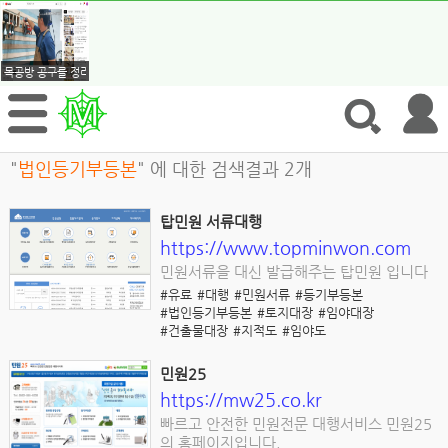
목공방 공구를 정리하는 정리대 만드는...
"
법인등기부등본
" 에 대한 검색결과 2개
탑민원 서류대행
https://www.topminwon.com
민원서류을 대신 발급해주는 탑민원 입니다
#유료
#대행
#민원서류
#등기부등본
#법인등기부등본
#토지대장
#임야대장
#건출물대장
#지적도
#임야도
민원25
https://mw25.co.kr
빠르고 안전한 민원전문 대행서비스 민원25
의 홈페이지입니다.