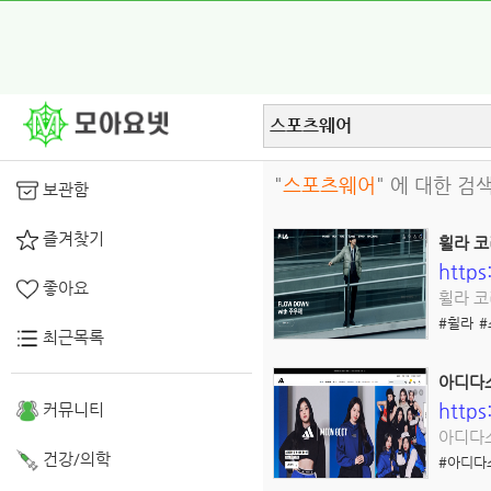
"
스포츠웨어
" 에 대한 검
보관함
즐겨찾기
휠라 
https
좋아요
휠라 코
#휠라
최근목록
아디다
https
커뮤니티
아디다스
건강/의학
#아디다