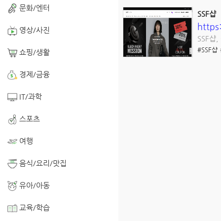
문화/엔터
SSF샵
https
영상/사진
SSF샵
#SSF샵
쇼핑/생활
경제/금융
IT/과학
스포츠
여행
음식/요리/맛집
유아/아동
교육/학습