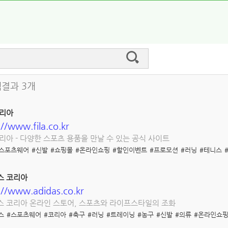
색결과 3개
코리아
://www.fila.co.kr
리아 - 다양한 스포츠 용품을 만날 수 있는 공식 사이트
#스포츠웨어
#신발
#쇼핑몰
#온라인쇼핑
#할인이벤트
#프로모션
#러닝
#테니스
스 코리아
://www.adidas.co.kr
 코리아 온라인 스토어, 스포츠와 라이프스타일의 조화
스
#스포츠웨어
#코리아
#축구
#러닝
#트레이닝
#농구
#신발
#의류
#온라인쇼