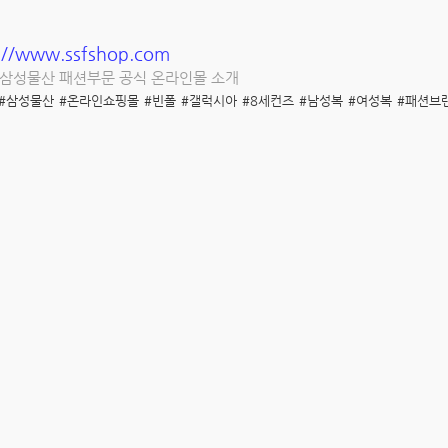
://www.ssfshop.com
, 삼성물산 패션부문 공식 온라인몰 소개
#삼성물산
#온라인쇼핑몰
#빈폴
#갤럭시아
#8세컨즈
#남성복
#여성복
#패션브