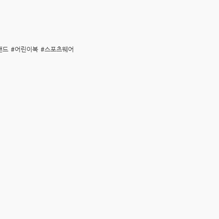
랜드
#어린이복
#스포츠웨어