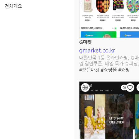
전체개요
G마켓
gmarket.co.kr
대한민국 1등 온라인쇼핑, G마
원 할인쿠폰. 매일 특가 슈퍼딜
#오픈마켓
#쇼핑몰
#쇼핑
#온라인쇼핑몰
0