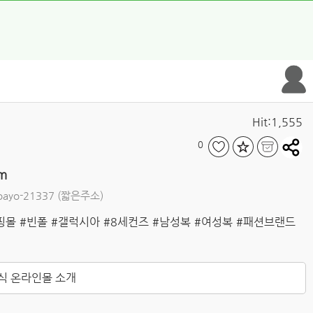
Hit:1,555
0
om
oayo-21337
(짧은주소)
핑몰
#빈폴
#갤럭시아
#8세컨즈
#남성복
#여성복
#패션브랜드
공식 온라인몰 소개