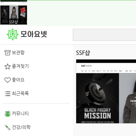
SSF샵
SSF샵
보관함
즐겨찾기
좋아요
최근목록
커뮤니티
건강/의학