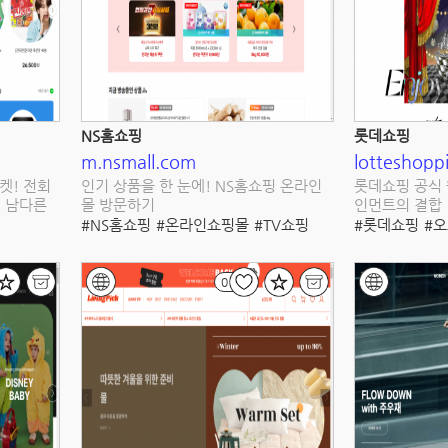
NS홈쇼핑
롯데쇼핑
m.nsmall.com
lotteshopp
켓! 전회
인기 상품을 한 눈에! NS홈쇼핑 온라인
롯데쇼핑 공식 
. 남다른
몰 방문하기
인먼트의 결합
#NS홈쇼핑
#온라인쇼핑몰
#TV쇼핑
#롯데쇼핑
#
#생활필수품
#모바일앱
#유저리뷰
#온라인쇼핑몰
#편리한쇼핑
#할인혜택
#안전배송
#이벤트
#할인
#고객만족
#품질향상
0