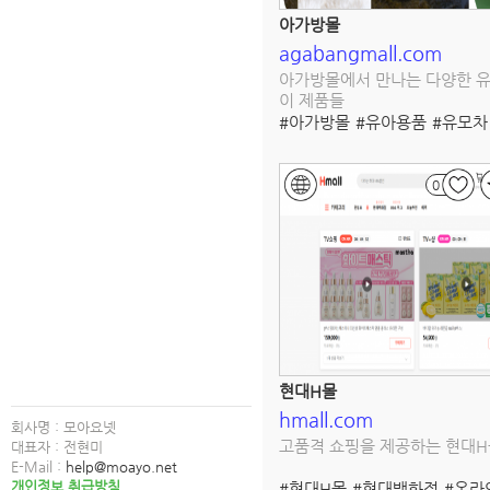
아가방몰
agabangmall.com
아가방몰에서 만나는 다양한 
이 제품들
#아가방몰
#유아용품
#유모차
#어린이복
#장난감
#쇼핑몰
#온라인쇼핑
#할인정보
0
현대H몰
hmall.com
회사명 : 모아요넷
고품격 쇼핑을 제공하는 현대H
대표자 : 전현미
E-Mail :
help@moayo.net
개인정보 취급방침
#현대H몰
#현대백화점
#온라