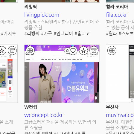
리빙픽
휠라 코리아
livingpick.com
fila.co.kr
유아/어린
리빙픽 - 스타일리시한 가구/인테리어 쇼
휠라 코리아 -
핑몰 추천
수 있는 공식 
#카시트
#리빙픽
#가구
#인테리어
#홈데코
#휠라
#스포
#한국
#생활용품
#거실가구
#침실가구
#온라인쇼핑
#식당가구
#사무용가구
#온라인쇼핑몰
#러닝
#테니스
0
W컨셉
무신사
wconcept.co.kr
musinsa.c
몰 소개
고급스러운 패션을 제공하는 W컨셉 의
무신사, 대한민
류 쇼핑몰
몰을 소개합니
인쇼핑몰
#W컨셉
#패션
#디자이너
#의류
#무신사
#온