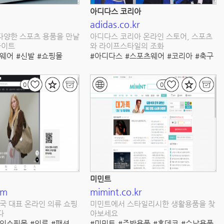
아디다스 코리아
adidas.co.kr
 다양한 스포츠 용품을 만날
아디다스 코리아 온라인 스토어, 스포츠
사이트
와 라이프스타일의 조화
츠웨어
#신발
#쇼핑몰
#아디다스
#스포츠웨어
#코리아
#축구
#할인이벤트
#프로모션
#러닝
#트레이닝
#농구
#신발
#의류
#골프
#온라인쇼핑
0
0
미민트
om
mimint.co.kr
국 대표 온라인 의류 쇼핑
미민트에서 스타일리시한 생활용품을 찾
다
아보세요
라인쇼핑몰
#의류
#패션
#미민트
#주방용품
#홈데코
#수납용품