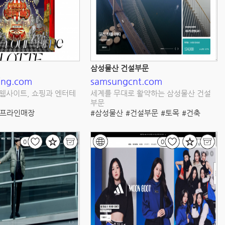
삼성물산 건설부문
ing.com
samsungcnt.com
웹사이트, 쇼핑과 엔터테
세계를 무대로 활약하는 삼성물산 건설
부문
오프라인매장
#삼성물산
#건설부문
#토목
#건축
#소비자상품
#프로모션
#플랜트
#주택
#지속가능
#글로벌
#적립
#고객서비스
#CSR
#기업사회책임
0
0