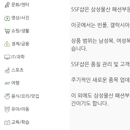
문화/엔터
SSF샵은 삼성물산 패션부
영상/사진
이곳에서는 빈폴, 갤럭시아,
쇼핑/생활
상품 범위는 남성복, 여성
경제/금융
습니다.
IT/과학
SSF샵은 품질 관리 및 
스포츠
주기적인 새로운 품목 업데
여행
이 외에도 삼성물산 패션부
음식/요리/맛집
간이기도 합니다.
유아/아동
교육/학습