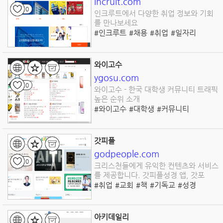
incruit.com
0
인크루트에서 다양한 취업 정보와 기회
를 만나보세요
#인크루트
#채용
#취업
#일자리
#구직
#이력서
#커리어
#자원
#세미나
#네트워킹
와이고수
ygosu.com
0
와이고수 - 한국 대학생 커뮤니티 트래픽
높은 순위 소개
#와이고수
#대학생
#커뮤니티
#정보공유
#게시판
#학교
#트렌드
#유머
#취업
#연애
갓피플
godpeople.com
0
크리스천들에게 유익한 컨텐츠와 서비스
를 제공합니다. 갓피플성경 앱, 갓포
#취업
#교회
#책
#기독교
#성경
#찬양
#악보
#기독교서점
#서점
아키데일리