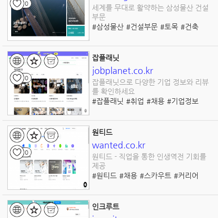
0
세계를 무대로 활약하는 삼성물산 건설
부문
#삼성물산
#건설부문
#토목
#건축
#플랜트
#주택
#지속가능
#글로벌
#CSR
#기업사회책임
잡플래닛
jobplanet.co.kr
0
잡플래닛으로 다양한 기업 정보와 리뷰
를 확인하세요
#잡플래닛
#취업
#채용
#기업정보
#기업리뷰
#연봉정보
#면접후기
#채용공고
#경력개발
#취업사이트
원티드
wanted.co.kr
0
원티드 - 직업을 통한 인생역전 기회를
제공
#원티드
#채용
#스카우트
#커리어
#구직
#취업
#플랫폼
#마케팅
#IT
#디자인
인크루트