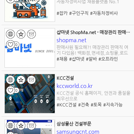
자동차정비사업 채용플랫폼 No.1
#잡카
#구인구직
#자동차정비사
#정비직
#취업
#채용
#일자리
#채용플랫폼
#카센터
#블루핸즈
#수입차정비직
#전기차정비직
샵마넷 ShopMa.net - 매장관리 판매직 취업플랫폼 1위
shopma.net
0
판매사원 필요해?! 매장관리 판매직 여
기 다있음! 백화점,면세점,쇼핑몰,로드
#채용
#샵마넷
#알바
#오프라인
#아울렛
#백화점
#인력
#구인구직
#매장관리직
#판매직
#인재매칭
#채용플랫폼
#취업
#백화점판매직
KCC건설
#리테일서비스
#면세점판매직
kccworld.co.kr
#오프라인채용
#명품채용
0
#럭셔리비즈니스
KCC건설 공식 홈페이지, 안전과 품질을
#일자리
최우선으로
#KCC건설
#건축
#토목
#지속가능
#환경친화적
#혁신
#기술
#고객서비스
#건설솔루션
#안전관리
삼성물산 건설부문
samsungcnt.com