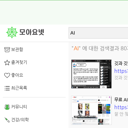
"
AI
" 에 대한 검색결과 8
보관함
즐겨찾기
깃과 깃허
http
좋아요
깃과 깃허
최근목록
무료 A
http
커뮤니티
잘 안 찾
건강/의학