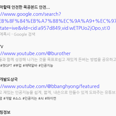
작할때 안전한 목공본드 안전...
://www.google.com/search?
EB%8F%84%EB%A7%88%EC%9A%A9+%EC%97%90%
tate=ive&vld=cid:a957d849,vid:wETPUo2jOpo,st:0
에폭시 - Google 검색
V
s://www.youtube.com/@burother
과 함께 성장해 나가는 것을 목표로쉽고 재밌게 돈버는 방법을 공유하고
#챗GPT
#부업
#재택알바
#인공지능
 개발도상국
s://www.youtube.com/@bbanghyong/featured
 재밌는 인공지능을 쉽게, 짧게, 내손으로 만들수 있게 도와주는 유튜
램
#개발
#소스
#인공지는
#AI
#파이썬
쇼핑정보