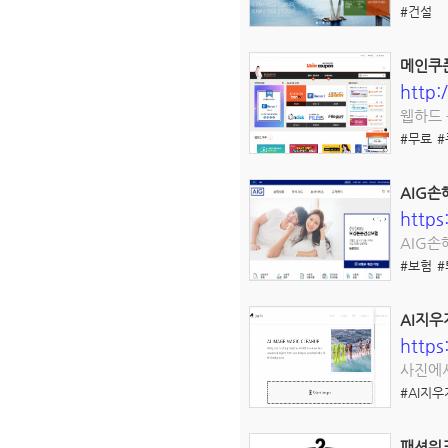
#건설
메인쿠
http:
웹하드
#무료
#
AIG손
https
AIG손
#보험
AI지우게
https
사진에서
#AI지우
패션워