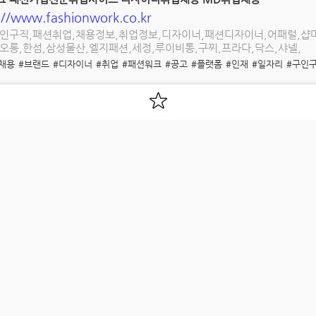
://www.fashionwork.co.kr
인구직,패션취업,채용정보,취업정보,디자이너,패션디자이너,어패럴,샵마
오롱,한섬,삼성물산,엘지패션,세정,루이비통,구찌,프라다,닥스,샤넬,
채용
#브랜드
#디자이너
#취업
#패션워크
#공고
#플랫폼
#인재
#일자리
#구인
car)
://www.jobcar.co.kr
비사업 채용플랫폼 No.1
#구인구직
#자동차정비사
#정비직
#취업
#채용
#일자리
#채용플랫폼
#카센터
#
ShopMa.net - 매장관리 판매직 취업플랫폼 1위
s://www.shopma.net
 필요해?! 매장관리 판매직 여기 다있음! 백화점,면세점,쇼핑몰,로드샵
샵마넷
#알바
#오프라인
#아울렛
#백화점
#인력
#구인구직
#매장관리직
#판매
인채용
#명품채용
#럭셔리비즈니스
#일자리
어주...
o Generator