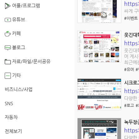
http
어플/프로그램
싸게 구
#이벤트
유튜브
카페
웃긴대
https
블로그
웃긴대학
머 게시
자료/파일/문서공유
최근에는
#유머
#
기타
시크로고 
비즈니스/사업
https
다양한 
SNS
#로고
#
자동차
녹두장
https
전체보기
다양한 