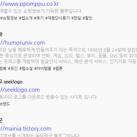
s://www.ppomppu.co.kr
매할수 있는 쇼핑정보가 가득한 뽐뿌입니다.
#쇼핑정보
#앱소개
#후기
#채험단사용기
#핫딜
#할인
학
://humoruniv.com
은 남을 행복하게 만들어주기 라는 목적으로 1998년 8월 24일에 설립
판 중심으로 운영되며 만화, 게임, 요리, 헬스, 뷰티, 동물, SNS 등의
 웃파고를 개발하여 얼굴인식 서비스, 패션 분석 서비스, 인기자료 자동
행복
#웃긴
#웹소설
#아이템몰
#웹툰
seeklogo
://seeklogo.com
회사의 로고를 다운로드 받을수 있는 사이트 입니다
브랜드
군
://mainia.tistory.com
IT정보를 소개하는 녹두장군 블로그입니다