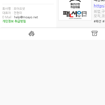
https
회사명 : 모아요넷
취업,구
대표자 : 전현미
모직,코
E-Mail :
help@moayo.net
개인정보 취급방침
#패션
#
잡카(job
https
자동차정
#잡카
샵마넷 
http
판매사원
#채용
#
#오프라
이미지를 업로드하면 영상을 만들
https://runwayml.com
Runway | AI Image and Vide