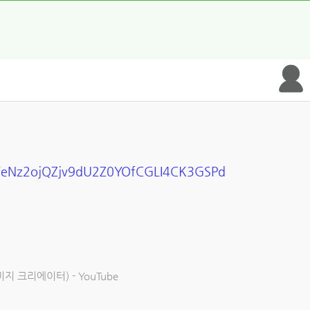
LFeNz2ojQZjv9dU2Z0YOfCGLI4CK3GSPd
지 크리에이터) - YouTube