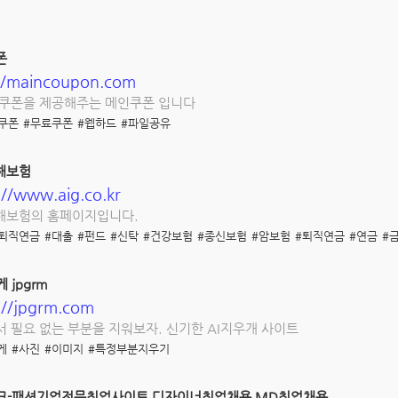
폰
//maincoupon.com
 쿠폰을 제공해주는 메인쿠폰 입니다
쿠폰
#무료쿠폰
#웹하드
#파일공유
해보험
://www.aig.co.kr
해보험의 홈페이지입니다.
#퇴직연금
#대출
#펀드
#신탁
#건강보험
#종신보험
#암보험
#퇴직연금
#연금
#
 jpgrm
://jpgrm.com
 필요 없는 부분을 지워보자. 신기한 AI지우개 사이트
게
#사진
#이미지
#특정부분지우기
크-패션기업전문취업사이트 디자이너취업채용 MD취업채용