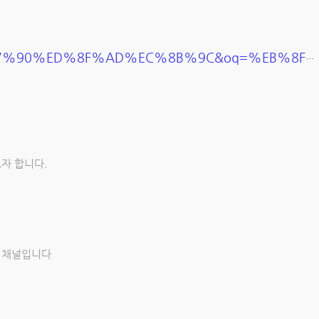
ED%8F%AD%EC%8B%9C&oq=%EB%8F%84%EB%A7
자 합니다.
브 채널입니다