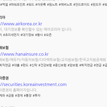
#엑셀
#파워포인트
#워드
#아웃룩
#원노트
#에버노트
#안드로이드
#윈도우
#
리아
://www.airkorea.or.kr
, 대기정보를 확인할수 있는 에어코리아 입니다.
지
#초미세먼지
#대기정보
#황사
#오존
해보험
://www.hanainsure.co.kr
해보험/에듀카/자동차보험/다이렉트보험/교직원보험/한국교직원공제회
#퇴직연금
#대출
#펀드
#신탁
#건강보험
#종신보험
#암보험
#퇴직연금
#연금
#
자증권
://securities.koreainvestment.com
자증권의 홈페이지입니다.
계좌
#금융
#경제
#통장
#투자