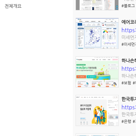
전체개요
#블로그
에어코
https
미세먼지
#미세먼
하나손
https
하나손
#보험
한국투
https
한국투
#은행
#