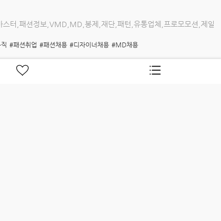
스터,패션정보,VMD,MD,봉제,재단,패턴,유통업체,프로모모션,제일
구직
#패션취업
#패션채용
#디자이너채용
#MD채용
블루핸즈
#수입차정비직
#전기차정비직
,의류,뷰티,귀금속,가구,식품 등 모든 판매/매장관리직 정보제공
직
#인재매칭
#채용플랫폼
#취업
#백화점판매직
#리테일서비스
#면세점판매직