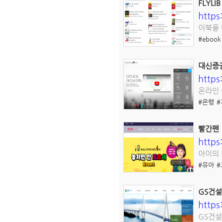
FLYLI
https:
이북을
#ebook
대신증
https
온라인 
#은행
#
빨간펜
http
아이의
#유아
#
GS건설
http
GS건