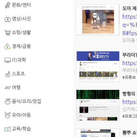
문화/엔터
도마 제
https
영상/사진
q=%
쇼핑/생활
8#fps
도마용 
경제/금융
부라더T
IT/과학
http
부라더들
스포츠
#유튜브
여행
빵형의
음식/요리/맛집
http
신기하고
유아/아동
#프로그
교육/학습
뽐뿌 