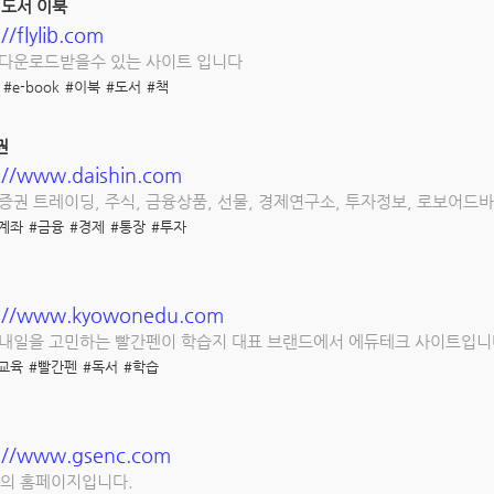
B 도서 이북
//flylib.com
 다운로드받을수 있는 사이트 입니다
#e-book
#이북
#도서
#책
권
://www.daishin.com
증권 트레이딩, 주식, 금융상품, 선물, 경제연구소, 투자정보, 로보어드
계좌
#금융
#경제
#통장
#투자
s://www.kyowonedu.com
 내일을 고민하는 빨간펜이 학습지 대표 브랜드에서 에듀테크 사이트입니
교육
#빨간펜
#독서
#학습
s://www.gsenc.com
설의 홈페이지입니다.