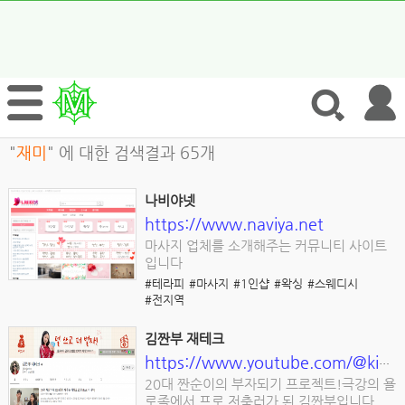
"
재미
" 에 대한 검색결과 65개
나비야넷
https://www.naviya.net
마사지 업체를 소개해주는 커뮤니티 사이트
입니다
#테라피
#마사지
#1인샵
#왁싱
#스웨디시
#전지역
김짠부 재테크
https://www.youtube.com/@kimjjanboo
20대 짠순이의 부자되기 프로젝트!극강의 욜
로족에서 프로 저축러가 된 김짠부입니다