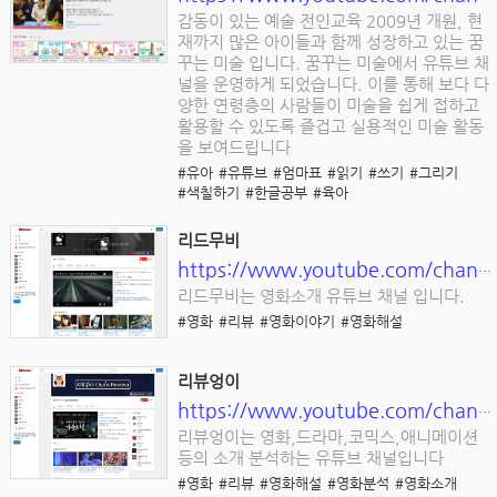
감동이 있는 예술 전인교육 2009년 개원, 현
재까지 많은 아이들과 함께 성장하고 있는 꿈
꾸는 미술 입니다. 꿈꾸는 미술에서 유튜브 채
널을 운영하게 되었습니다. 이를 통해 보다 다
양한 연령층의 사람들이 미술을 쉽게 접하고
활용할 수 있도록 즐겁고 실용적인 미술 활동
을 보여드립니다
#유아
#유튜브
#엄마표
#읽기
#쓰기
#그리기
#색칠하기
#한글공부
#육아
리드무비
https://www.youtube.com/channel/UCU8H8oODmFTD2YqFvCCdQ6w/featured
리드무비는 영화소개 유튜브 채널 입니다.
#영화
#리뷰
#영화이야기
#영화해설
리뷰엉이
https://www.youtube.com/channel/UCrBpV_pG2kyMMEHCMTNzjAQ
리뷰엉이는 영화,드라마,코믹스,애니메이션
등의 소개 분석하는 유튜브 채널입니다
#영화
#리뷰
#영화해설
#영화분석
#영화소개