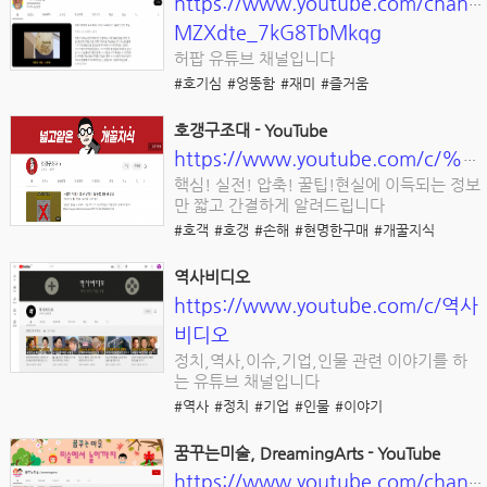
https://www.youtube.com/chann
MZXdte_7kG8TbMkqg
허팝 유튜브 채널입니다
#호기심
#엉뚱함
#재미
#즐거움
호갱구조대 - YouTube
https://www.youtube.com/c/%ED%98%B8%EA%B0%B1%EA%B5%AC%EC%A1%B0%EB%8C%80
핵심! 실전! 압축! 꿀팁!현실에 이득되는 정보
만 짧고 간결하게 알려드립니다
#호객
#호갱
#손해
#현명한구매
#개꿀지식
역사비디오
https://www.youtube.com/c/역사
비디오
정치,역사,이슈,기업,인물 관련 이야기를 하
는 유튜브 채널입니다
#역사
#정치
#기업
#인물
#이야기
꿈꾸는미술, DreamingArts - YouTube
https://www.youtube.com/channel/UCGCezcEp4e4e0U5EpuKD94A