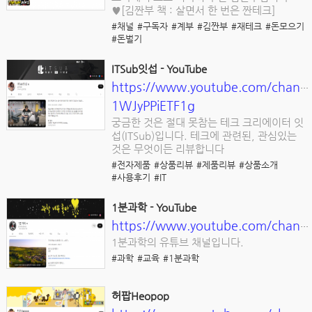
♥[김짠부 책 : 살면서 한 번은 짠테크]
#채널
#구독자
#계부
#김짠부
#재테크
#돈모으기
#돈벌기
ITSub잇섭 - YouTube
https://www.youtube.com/channe
1WJyPPiETF1g
궁금한 것은 절대 못참는 테크 크리에이터 잇
섭(ITSub)입니다. 테크에 관련된, 관심있는
것은 무엇이든 리뷰합니다
#전자제품
#상품리뷰
#제품리뷰
#상품소개
#사용후기
#IT
1분과학 - YouTube
https://www.youtube.com/channel/UCFOixeB9gbedVi6uwnsfHMQ
1분과학의 유튜브 채널입니다.
#과학
#교육
#1분과학
허팝Heopop