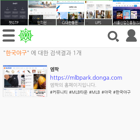
챗GTP
인피쉰
CJ대한통운
UPS
서울산업진흥원(SB
"
한국야구
" 에 대한 검색결과 1개
엠팍
https://mlbpark.donga.com
엠팍의 홈페이지입니다.
#커뮤니티
#MLB타운
#MLB
#야국
#한국야구