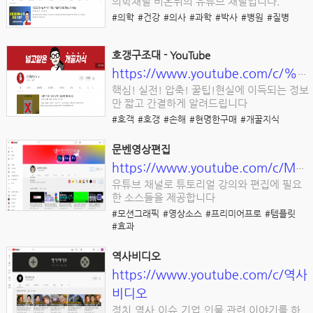
의학채널 비온뒤의 유튜브 채널입니다.
#의학
#건강
#의사
#과학
#박사
#병원
#질병
호갱구조대 - YouTube
https://www.youtube.com/c/%ED%98%B8%EA%B0%B1%EA%B5%AC%EC%A1%B0%EB%8C%80
핵심! 실전! 압축! 꿀팁!현실에 이득되는 정보
만 짧고 간결하게 알려드립니다
#호객
#호갱
#손해
#현명한구매
#개꿀지식
문벤영상편집
https://www.youtube.com/c/Moonben
유튜브 채널로 튜토리얼 강의와 편집에 필요
한 소스들을 제공합니다
#모션그래픽
#영상소스
#프리미어프로
#템플릿
#효과
역사비디오
https://www.youtube.com/c/역사
비디오
정치,역사,이슈,기업,인물 관련 이야기를 하