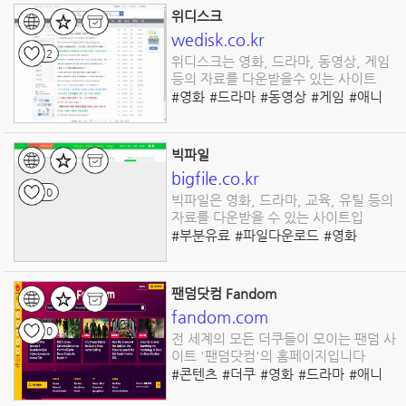
위디스크
wedisk.co.kr
2
위디스크는 영화, 드라마, 동영상, 게임
등의 자료를 다운받을수 있는 사이트
#영화
#드라마
#동영상
#게임
#애니
#도서
#교육
#웹툰
#개인방송
#파일다운로드
빅파일
bigfile.co.kr
0
빅파일은 영화, 드라마, 교육, 유틸 등의
자료를 다운받을 수 있는 사이트입
#부분유료
#파일다운로드
#영화
#드라마
#동영상
#애니
#만화
#음악
#게임
#유틸
#교육
팬덤닷컴 Fandom
fandom.com
0
전 세계의 모든 더쿠들이 모이는 팬덤 사
이트 '팬덤닷컴'의 홈페이지입니다
#콘텐츠
#더쿠
#영화
#드라마
#애니
#영상
#무비
#동영상