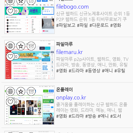
filebogo.com
0
신규 웹하드 신규노제휴사이트 순위 1등
P2P 웹하드 순위 1등 티비무료보기 쿠
#파일보고
#파일
#다운로드
#영화
#방송
#애니
#교육
#동영상
#영상
파일마루
filemaru.kr
0
파일마루 p2p사이트, 웹하드, 영화, TV
드라마, 방송, 동영상, 애니, 만화, 유틸
#영화
#드라마
#동영상
#애니
#유틸
#다운로드
#영상
온플레이
onplay.co.kr
0
즐거움을 플레이하는 신규 웹하드 온플
레이는 영화, 드라마, 예능, 애니, 웹
#영화
#드라마
#방송
#애니
#도서
#만화
#유틸
#교육
#동영상
#다운로드
#웹하드