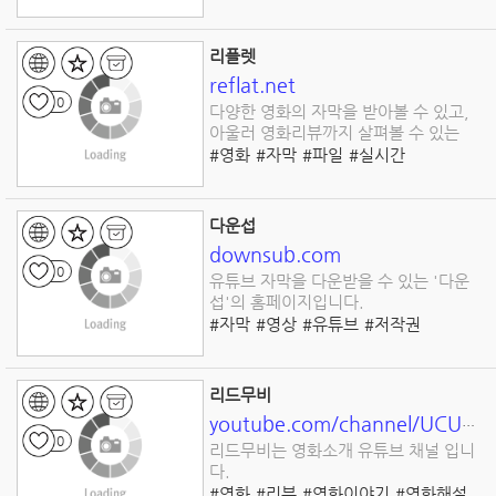
#음악
리플렛
reflat.net
0
다양한 영화의 자막을 받아볼 수 있고,
아울러 영화리뷰까지 살펴볼 수 있는
#영화
#자막
#파일
#실시간
#스트리밍
다운섭
downsub.com
0
유튜브 자막을 다운받을 수 있는 '다운
섭'의 홈페이지입니다.
#자막
#영상
#유튜브
#저작권
#다운로드
리드무비
youtube.com/channel/UCU8H8oODmFTD2YqFvCCdQ6w/featured
0
리드무비는 영화소개 유튜브 채널 입니
다.
#영화
#리뷰
#영화이야기
#영화해설