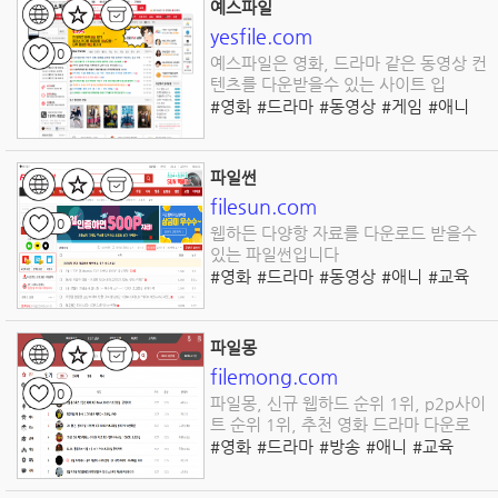
예스파일
yesfile.com
0
예스파일은 영화, 드라마 같은 동영상 컨
텐츠를 다운받을수 있는 사이트 입
#영화
#드라마
#동영상
#게임
#애니
#유틸
#만화
#도서
#음악
#파일다운로드
파일썬
filesun.com
0
웹하든 다양항 자료를 다운로드 받을수
있는 파일썬입니다
#영화
#드라마
#동영상
#애니
#교육
#유틸
#다운로드
#웹하드
파일몽
filemong.com
0
파일몽, 신규 웹하드 순위 1위, p2p사이
트 순위 1위, 추천 영화 드라마 다운로
#영화
#드라마
#방송
#애니
#교육
#유틸
#웹하드
#동영상
#다운로드