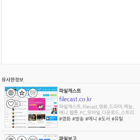
유사한정보
파일캐스트
filecast.co.kr
0
파일캐스트,filecast,영화,드라마,예능,
애니,웹툰,PC,모바일,다운로드,스트리
밍
#영화
#방송
#애니
#도서
#유틸
#교육
#동영상
#다운로드
파일보고