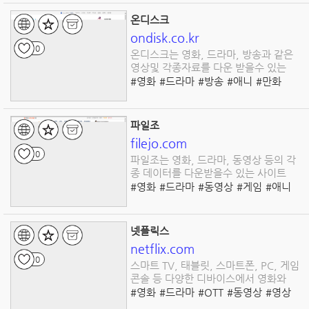
온디스크
ondisk.co.kr
0
온디스크는 영화, 드라마, 방송과 같은
영상및 각종자료를 다운 받을수 있는
#영화
#드라마
#방송
#애니
#만화
#게임
#음악
#유틸
#문서
#파일다운로드
파일조
filejo.com
0
파일조는 영화, 드라마, 동영상 등의 각
종 데이터를 다운받을수 있는 사이트
#영화
#드라마
#동영상
#게임
#애니
#만화
#음악
#문서
#교육
#파일다운로드
넷플릭스
netflix.com
0
스마트 TV, 태블릿, 스마트폰, PC, 게임
콘솔 등 다양한 디바이스에서 영화와
#영화
#드라마
#OTT
#동영상
#영상