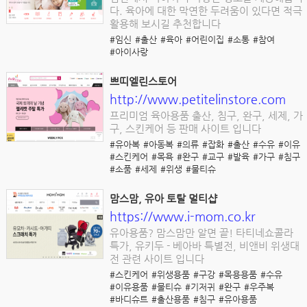
다. 육아에 대한 막연한 두려움이 있다면 적극
활용해 보시길 추천합니다
#임신
#출산
#육아
#어린이집
#소통
#참여
#아이사랑
쁘띠엘린스토어
http://www.petitelinstore.com
프리미엄 육아용품 출산, 침구, 완구, 세제, 가
구, 스킨케어 등 판매 사이트 입니다
#유아복
#아동복
#의류
#잡화
#출산
#수유
#이유
#스킨케어
#목욕
#완구
#교구
#발육
#가구
#침구
#소품
#세제
#위생
#물티슈
맘스맘, 유아 토탈 멀티샵
https://www.i-mom.co.kr
유아용품? 맘스맘만 알면 끝! 타티네쇼콜라
특가, 유키두 - 베아바 특별전, 비앤비 위생대
전 관련 사이트 입니다
#스킨케어
#위생용품
#구강
#목용용품
#수유
#이유용품
#물티슈
#기저귀
#완구
#우주복
#바디슈트
#출산용품
#침구
#유아용품