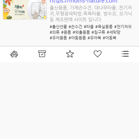
https://moms-nature.com
출산용품, 가제손수건, 대나무타올, 천기저
귀,무형광세탁망,목욕타올, 방수요, 오가닉
등 제조판매 사이트 입니다
#출산선물
#손수건
#타올
#욕실용품
#천기저귀
#의류
#용품
#외출용품
#침구류
#세탁망
#유아용품
#아동용품
#유아복
#아동복
무무슈
https://moumouchou.com
아이 침구류를 구매할수 있는 사이트로 다양
한 유아 용품도 함께 구매 함수 있습니다
#침구류
#기저귀가방
#침구
#이불
#아기의류
#출산용품
#유아복
#아동복
아이템스카우트
http://www.itemscout.io
감으로만 제품을 찾으셨나요? 이제는 감에 데
이터를 더해 성공만 할 수 있게 도와드리겠습
니다.
#상품
#트렌드
#키워드분석
#키워드
#분석