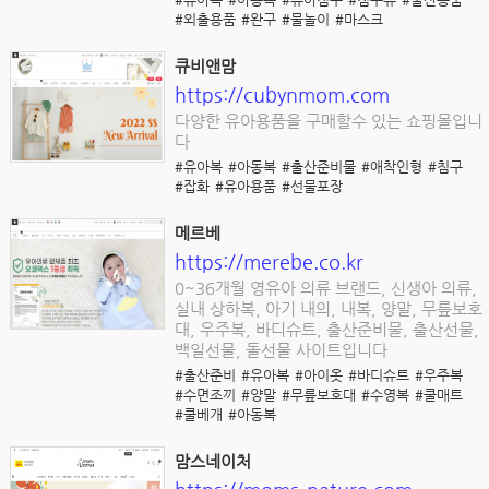
#외출용품
#완구
#물놀이
#마스크
큐비앤맘
https://cubynmom.com
다양한 유아용품을 구매할수 있는 쇼핑몰입니
다
#유아복
#아동복
#출산준비물
#애착인형
#침구
#잡화
#유아용품
#선물포장
메르베
https://merebe.co.kr
0~36개월 영유아 의류 브랜드, 신생아 의류,
실내 상하복, 아기 내의, 내복, 양말, 무릎보호
대, 우주복, 바디슈트, 출산준비물, 출산선물,
백일선물, 돌선물 사이트입니다
#출산준비
#유아복
#아이옷
#바디슈트
#우주복
#수면조끼
#양말
#무릎보호대
#수영복
#쿨매트
#쿨베개
#아동복
맘스네이처