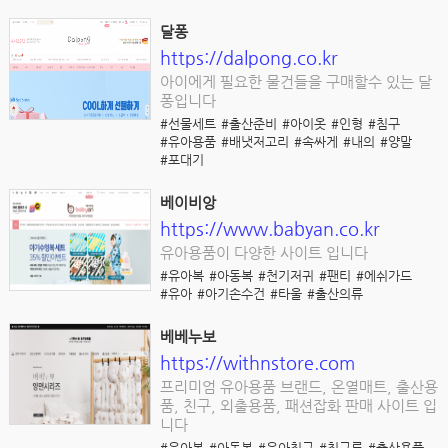
달퐁
https://dalpong.co.kr
아이에게 필요한 물건들을 구매할수 있는 달
퐁입니다
#선물세트
#출산준비
#아이옷
#인형
#침구
#유아용품
#배냇저고리
#속싸게
#내의
#양말
#포대기
베이비앙
https://www.babyan.co.kr
유아용품이 다양한 사이트 입니다
#유아복
#아동복
#천기저귀
#팬티
#에쉬가드
#유아
#아기손수건
#타울
#출산의류
베베누보
https://withnstore.com
프리미엄 유아용품 브랜드, 온열매트, 출산용
품, 친구, 외출용품, 패션잡화 판매 사이트 입
니다
#유아복
#아동복
#유아침구
#침구류
#출산용품