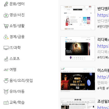
문화/엔터
반디앤
https
영상/사진
반디앤루
쇼핑/생활
#반디앤
경제/금융
리디북
https
IT/과학
리디북스
#리디북
스포츠
여행
미스터
http
음식/요리/맛집
만화와 
#작품
#
유아/아동
조선일
교육/학습
http