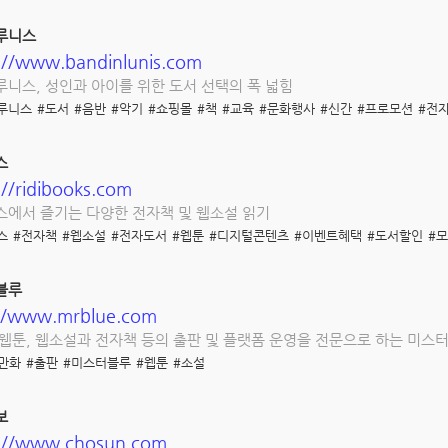
루니스
://www.bandinlunis.com
니스, 성인과 아이를 위한 도서 선택의 폭 넓힘
루니스
#도서
#음반
#악기
#쇼핑몰
#책
#교육
#문화행사
#신간
#프로모션
#전
스
://ridibooks.com
에서 즐기는 다양한 전자책 및 웹소설 읽기
스
#전자책
#웹소설
#전자도서
#웹툰
#디지털콘텐츠
#이벤트혜택
#도서할인
#
블루
://www.mrblue.com
웹툰, 웹소설과 전자책 등의 출판 및 플랫폼 운영을 전문으로 하는 미
만화
#출판
#미스터블루
#웹툰
#소설
보
s://www.chosun.com