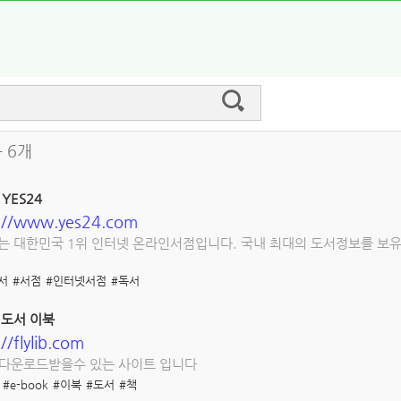
 6개
YES24
s://www.yes24.com
4는 대한민국 1위 인터넷 온라인서점입니다. 국내 최대의 도서정보를 보유
서
#서점
#인터넷서점
#독서
B 도서 이북
//flylib.com
 다운로드받을수 있는 사이트 입니다
#e-book
#이북
#도서
#책