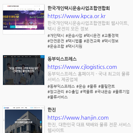
한국개인택시운송사업조합연합회
https://www.kpca.or.kr
한국개인택시운송사업조합연합회 웹사이트,
택시 운전의 모든 정보
#개인택시
#운송사업
#택시운전
#교통정책
#안전운전
#택시법률
#운전교육
#택시정보
#운송조합
#택시지원
동부익스프레스
https://www.cjlogistics.com
동부익스프레스 홈페이지 - 국내 최고의 물류
서비스 제공업체
#동부익스프레스
#운송
#물류
#풀필먼트
#창고관리
#수출입
#역물류
#국내운송
#물류기업
#물류서비스
한진
https://www.hanjin.com
한진, 대한민국 대표 택배와 물류 전문 서비스
웹사이트