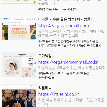
핑몰입니다
#아동의류
#유아의류
#아동복
아가를 키우는 좋은 방법! 아가방몰!
https://agabangmall.com
유아의 모든것 아가방몰!아가방/디어베이비/
에뜨와/퓨토 사이트 입니다
#유아동의류
#신생아침구
#수유
#이유식용품
#목욕
#위생용품
#스킨케어
#외출용품
#유모차
오가닉맘
https://organicmommall.co.kr
아동의류를 구매할수 있는 의류 쇼핑몰입니다
#아동복
#유아복
#아동의류
#유아용품
#신생아의류
리틀티니
https://littletini.co.kr
이쁜 아동 유아 의류를 구매할수 있는 쇼핑몰
입니다