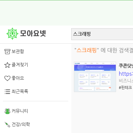
"
스크래핑
" 에 대한 검색
보관함
즐겨찾기
쿠콘닷
https
좋아요
비즈니스
#핀테크
최근목록
커뮤니티
건강/의학