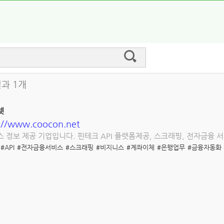
결과 1개
넷
://www.coocon.net
 정보 제공 기업입니다. 핀테크 API 플랫폼제공, 스크래핑, 전자금융
#API
#전자금융서비스
#스크래핑
#비지니스
#계좌이체
#은행업무
#금융자동화