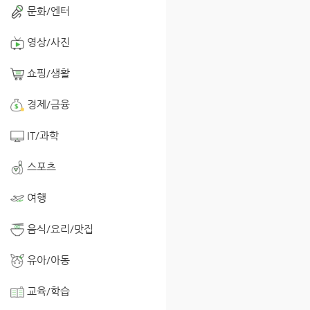
문화/엔터
영상/사진
쇼핑/생활
경제/금융
IT/과학
스포츠
여행
음식/요리/맛집
유아/아동
교육/학습