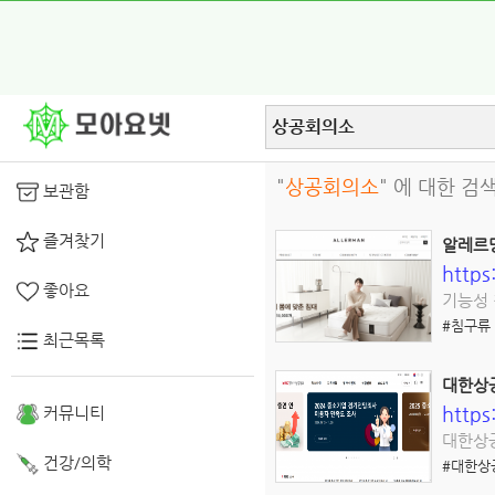
"
상공회의소
" 에 대한 검
보관함
즐겨찾기
알레르
https
좋아요
기능성 
#침구류
최근목록
대한상
https
커뮤니티
대한상공
건강/의학
#대한상