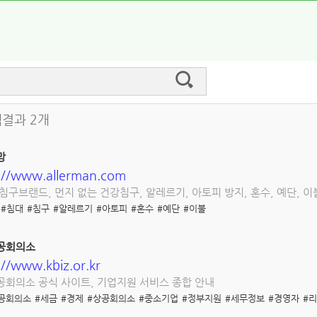
색결과 2개
망
://www.allerman.com
침구브랜드, 먼지 없는 건강침구, 알레르기, 아토피 방지, 혼수, 예단, 이
#침대
#침구
#알레르기
#아토피
#혼수
#예단
#이불
공회의소
://www.kbiz.or.kr
회의소 공식 사이트, 기업지원 서비스 종합 안내
공회의소
#세금
#경제
#상공회의소
#중소기업
#정부지원
#세무정보
#경영자
#