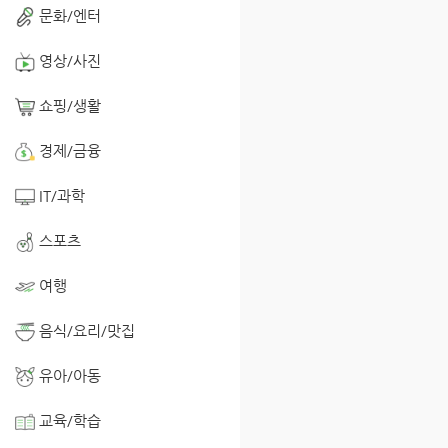
문화/엔터
영상/사진
쇼핑/생활
경제/금융
IT/과학
스포츠
여행
음식/요리/맛집
유아/아동
교육/학습