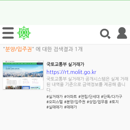
"
분양/입주권
" 에 대한 검색결과 1개
국토교통부 실거래가
https://rt.molit.go.kr
국토교통부 실거래가 공개시스템은 실제 거래
된 내역을 기준으로 금액정보를 제공해 줍니
다.
#실거래가
#아파트
#연립/단세대
#단독/다가구
#오피스텔
#분양/입주권
#상업/업무용
#토지
#실매매가
#매매가