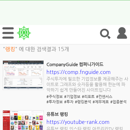
"
랭킹
" 에 대한 검색결과 15개
CompanyGuide 컴퍼니가이드
https://comp.fnguide.com
주식투자에 필요한 기업정보를 제공해주는 사
이트로 그래프와 숫자등을 활용해 한눈에 파
악하기 쉽게 만들어진 사이트입니다
#주식정보
#기업정보
#리포트
#컨센서스
#투자정보
#투자
#랭킹분석
#제무제표
#업종분석
유튜브 랭킹
https://youtube-rank.com
유튜브 랭킹,인스타 랭킹,아프리카TV 랭킹,