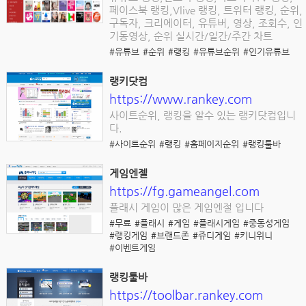
페이스북 랭킹,Vlive 랭킹, 트위터 랭킹, 순위,
구독자, 크리에이터, 유튜버, 영상, 조회수, 인
기동영상, 순위 실시간/일간/주간 차트
#유튜브
#순위
#랭킹
#유튜브순위
#인기유튜브
랭키닷컴
https://www.rankey.com
사이트순위, 랭킹을 알수 있는 랭키닷컴입니
다.
#사이트순위
#랭킹
#홈페이지순위
#랭킹툴바
게임엔젤
https://fg.gameangel.com
플래시 게임이 많은 게임엔절 입니다
#무료
#플래시
#게임
#플래시게임
#중동성게임
#랭킹게임
#브랜드존
#쥬디게임
#키니위니
#이벤트게임
랭킹툴바
https://toolbar.rankey.com