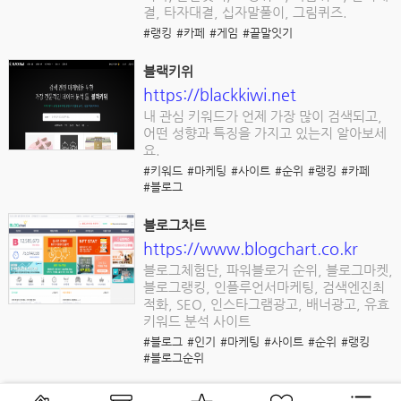
결, 타자대결, 십자말풀이, 그림퀴즈.
#랭킹
#카페
#게임
#끝말잇기
블랙키위
https://blackkiwi.net
내 관심 키워드가 언제 가장 많이 검색되고,
어떤 성향과 특징을 가지고 있는지 알아보세
요.
#키워드
#마케팅
#사이트
#순위
#랭킹
#카페
#블로그
블로그차트
https://www.blogchart.co.kr
블로그체험단, 파워블로거 순위, 블로그마켓,
블로그랭킹, 인플루언서마케팅, 검색엔진최
적화, SEO, 인스타그램광고, 배너광고, 유효
키워드 분석 사이트
#블로그
#인기
#마케팅
#사이트
#순위
#랭킹
#블로그순위
다음영화