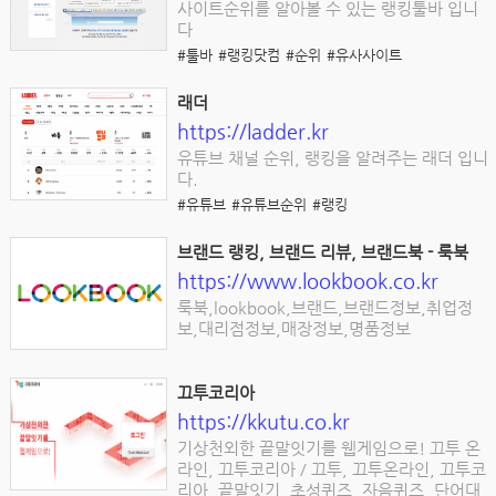
사이트순위를 알아볼 수 있는 랭킹툴바 입니
다
#툴바
#랭킹닷컴
#순위
#유사사이트
래더
https://ladder.kr
유튜브 채널 순위, 랭킹을 알려주는 래더 입니
다.
#유튜브
#유튜브순위
#랭킹
브랜드 랭킹, 브랜드 리뷰, 브랜드북 - 룩북
https://www.lookbook.co.kr
룩북,lookbook,브랜드,브랜드정보,취업정
보,대리점정보,매장정보,명품정보
끄투코리아
https://kkutu.co.kr
기상천외한 끝말잇기를 웹게임으로! 끄투 온
라인, 끄투코리아 / 끄투, 끄투온라인, 끄투코
리아, 끝말잇기, 초성퀴즈, 자음퀴즈, 단어대