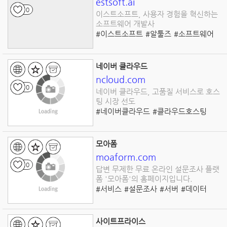
estsoft.ai
0
이스트소프트, 사용자 경험을 혁신하는
소프트웨어 개발사
#이스트소프트
#알툴즈
#소프트웨어
#보안
#압축
#관리
#클라우드
#인공지능
#개발
#기술
네이버 클라우드
ncloud.com
0
네이버 클라우드, 고품질 서비스로 호스
팅 시장 선도
#네이버클라우드
#클라우드호스팅
#데이터보호
#사업연속성
#서버호스팅
#웹호스팅
#인프라서비스
#글로벌호스팅
모아폼
#보안강화
#클라우드솔루션
moaform.com
0
답변 무제한 무료 온라인 설문조사 플랫
폼 '모아폼'의 홈페이지입니다.
#서비스
#설문조사
#서버
#데이터
사이트프라이스