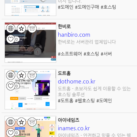
이지 입니다.
#도메인
#도메인구매
#호스팅
#워드프레스제작
#홈페이지제작
한비로
hanbiro.com
0
한비로는 서버관리 업체입니다
#소프트웨어
#호스팅
#서버
도트홈
dothome.co.kr
0
도트홈 - 초보자도 쉽게 이용할 수 있는
호스팅 솔루션
#도트홈
#웹호스팅
#도메인
#리셀러호스팅
#VPS
#워드프레스
#1클릭설치
#테크니컬서포트
#서버인프라
#보안
아이네임즈
inames.co.kr
0
아이네임즈 - 안전하고 믿을 수 있는 웹