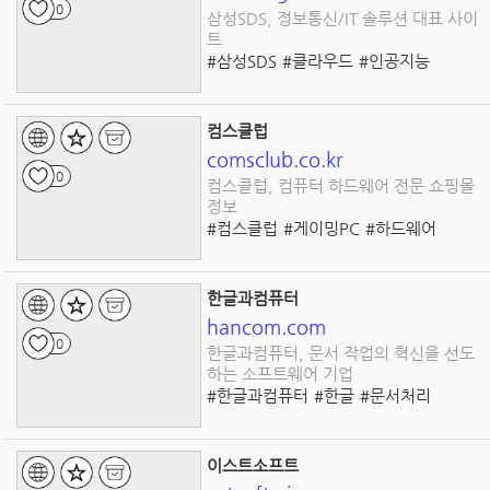
0
삼성SDS, 정보통신/IT 솔루션 대표 사이
트
#삼성SDS
#클라우드
#인공지능
#빅데이터
#IoT
#보안솔루션
#디지털변환
#넥스플랫폼
#비즈니스혁신
#IT서비스
컴스클럽
comsclub.co.kr
0
컴스클럽, 컴퓨터 하드웨어 전문 쇼핑몰
정보
#컴스클럽
#게이밍PC
#하드웨어
#컴퓨터주변장치
#할인이벤트
#고성능
#워크스테이션
#서버
#제품평가
#고객지원
한글과컴퓨터
hancom.com
0
한글과컴퓨터, 문서 작업의 혁신을 선도
하는 소프트웨어 기업
#한글과컴퓨터
#한글
#문서처리
#워드프로세서
#오피스
#업무효율
#클라우드
#문서관리
#기술
#혁신
이스트소프트