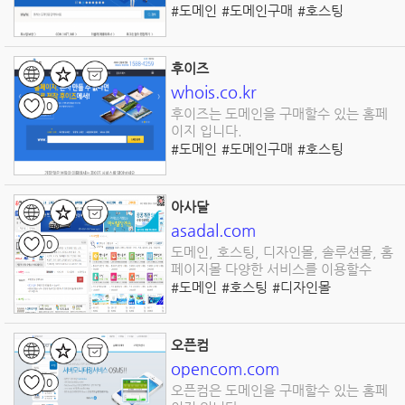
#도메인
#도메인구매
#호스팅
#홈페이지제작
후이즈
whois.co.kr
0
후이즈는 도메인을 구매할수 있는 홈페
이지 입니다.
#도메인
#도메인구매
#호스팅
#홈페이지제작
아사달
asadal.com
0
도메인, 호스팅, 디자인몰, 솔루션몰, 홈
페이지몰 다양한 서비스를 이용할수
#도메인
#호스팅
#디자인몰
#솔루션몰
#홈페이지제작
#디자인소스
#사진
#이미지
#동영상
#음원
#폰트
오픈컴
opencom.com
0
오픈컴은 도메인을 구매할수 있는 홈페