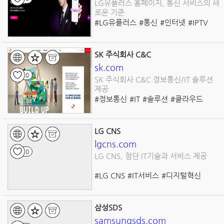
LG유플러스 홈페이지, 통신 서비스의 새
로운 기준
#LG유플러스
#통신
#인터넷
#IPTV
#5G
#클라우드
#IoT
#빅데이터
#디지털
#혁신
SK 주식회사 C&C
sk.com
0
SK 주식회사 C&C 정보통신/IT 솔루션
제공
#정보통신
#IT
#솔루션
#클라우드
#빅데이터
#IoT
#인공지능
#기술혁신
#서비스품질
#디지털변환
LG CNS
lgcns.com
0
LG CNS, 첨단 IT기술과 서비스 제공
#LG CNS
#IT서비스
#디지털혁신
#클라우드
#빅데이터
#스마트팩토리
#IoT
#지속가능발전
#그린IT
#기술혁신
삼성SDS
samsungsds.com