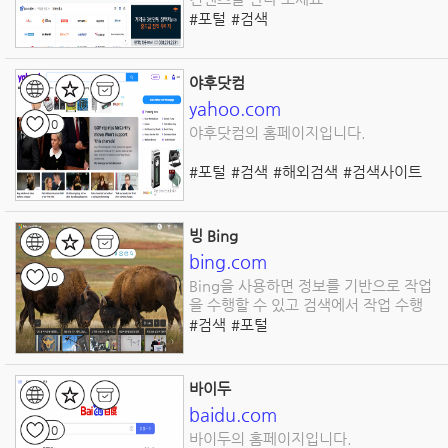
#포털
#검색
야후닷컴
yahoo.com
0
야후닷컴의 홈페이지입니다.
#포털
#검색
#해외검색
#검색사이트
빙 Bing
bing.com
0
Bing을 사용하면 정보를 기반으로 작업
을 수행할 수 있고 검색에서 작업 수행
#검색
#포털
바이두
baidu.com
0
바이두의 홈페이지입니다.