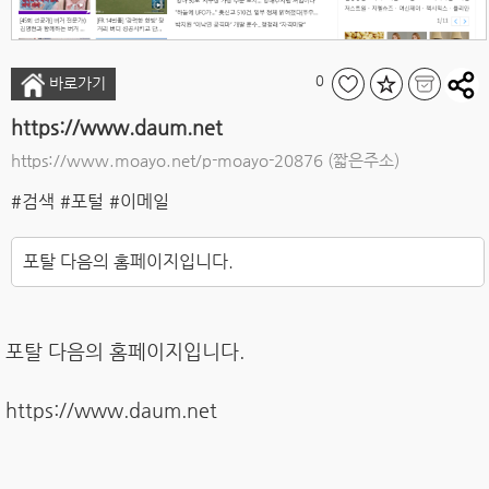
0
바로가기
https://www.daum.net
https://www.moayo.net/p-moayo-20876
(짧은주소)
#검색
#포털
#이메일
포탈 다음의 홈페이지입니다.
포탈 다음의 홈페이지입니다.
https://www.daum.net