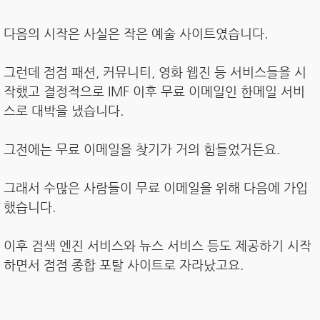
다음의 시작은 사실은 작은 예술 사이트였습니다.
그런데 점점 패션, 커뮤니티, 영화 웹진 등 서비스들을 시
작했고 결정적으로 IMF 이후 무료 이메일인 한메일 서비
스로 대박을 냈습니다.
그전에는 무료 이메일을 찾기가 거의 힘들었거든요.
그래서 수많은 사람들이 무료 이메일을 위해 다음에 가입
했습니다.
이후 검색 엔진 서비스와 뉴스 서비스 등도 제공하기 시작
하면서 점점 종합 포탈 사이트로 자라났고요.