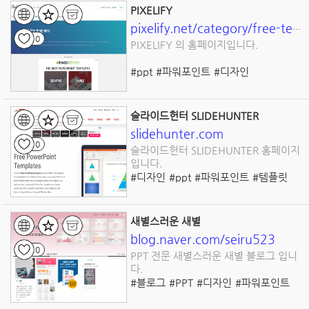
PIXELIFY
pixelify.net/category/free-templates/
0
PIXELIFY 의 홈페이지입니다.
#ppt
#파워포인트
#디자인
#프리젠테이션
#템플릿
슬라이드헌터 SLIDEHUNTER
slidehunter.com
0
슬라이드헌터 SLIDEHUNTER 홈페이지
입니다.
#디자인
#ppt
#파워포인트
#템플릿
#프리젠테이션
새별스러운 새별
blog.naver.com/seiru523
0
PPT 전문 새별스러운 새별 블로그 입니
다.
#블로그
#PPT
#디자인
#파워포인트
#프리젠테이션
#템플릿