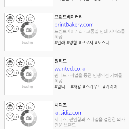
#친환경
#에너지효율
#고객만족
#혁신
#품질관리
#디자인
프린트베이커리
printbakery.com
0
프린트베이커리 - 고품질 인쇄 서비스를
제공
#인쇄
#명함
#브로셔
#포스터
#캔버스
#디자인
#커스텀
#개인화
#기업용
#온라인
원티드
wanted.co.kr
0
원티드 - 직업을 통한 인생역전 기회를
제공
#원티드
#채용
#스카우트
#커리어
#구직
#취업
#플랫폼
#마케팅
#IT
#디자인
시디즈
kr.sidiz.com
0
시디즈, 편안함과 스타일을 결합한 의자
전문 브랜드