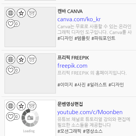
캔바 CANVA
canva.com/ko_kr
0
Canva는 무료로 사용할 수 있는 온라인
그래픽 디자인 도구입니다. Canva를 사
용
#디자인
#템플릿
#파워포인트
#프레젠테이션
#포스터
#동영상
#로고
#게시물
프리픽 FREEPIK
freepik.com
0
프리픽 FREEPIK 의 홈페이지입니다.
#이미지
#사진
#일러스트
#디자인
#캐릭터
#PPT
#템플릿
#폰트
문벤영상편집
youtube.com/c/Moonben
0
유튜브 채널로 튜토리얼 강의와 편집에
필요한 소스들을 제공합니다
#모션그래픽
#영상소스