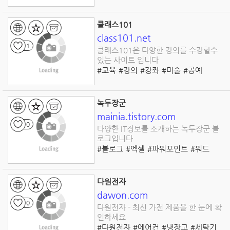
#프리미어프로
#템플릿
#효과
클래스101
class101.net
1
클래스101은 다양한 강의를 수강할수
있는 사이트 입니다
#교육
#강의
#강좌
#미술
#공예
#디지털드로잉
#라이프스타일
#요리
#디자인
#개발
녹두장군
mainia.tistory.com
0
다양한 IT정보를 소개하는 녹두장군 블
로그입니다
#블로그
#엑셀
#파워포인트
#워드
#아웃룩
#원노트
#에버노트
#안드로이드
#윈도우
#워드프레스
#IT정보
다원전자
dawon.com
0
다원전자 - 최신 가전 제품을 한 눈에 확
인하세요
#다원전자
#에어컨
#냉장고
#세탁기