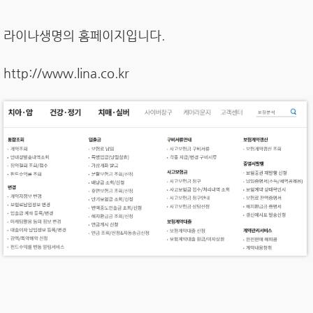
라이나생명의 홈페이지입니다.
http://www.lina.co.kr