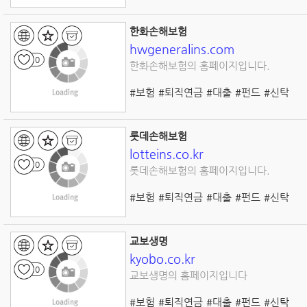
#건강보험
#종신보험
#암보험
#퇴직연금
#연금
#금융
한화손해보험
hwgeneralins.com
0
한화손해보험의 홈페이지입니다.
#보험
#퇴직연금
#대출
#펀드
#신탁
#건강보험
#종신보험
#암보험
#퇴직연금
#연금
#금융
롯데손해보험
lotteins.co.kr
0
롯데손해보험의 홈페이지입니다.
#보험
#퇴직연금
#대출
#펀드
#신탁
#건강보험
#종신보험
#암보험
#퇴직연금
#연금
#금융
교보생명
kyobo.co.kr
0
교보생명의 홈페이지입니다
#보험
#퇴직연금
#대출
#펀드
#신탁