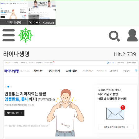
라이나생명
영국남자 Korean Englishman - YouTube
라이나생명
Hit:2,739