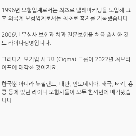
1996년 보험업계로서는 최초로 텔레마케팅을 도입해 그
후 외국계 보험업계로서는 최초로 흑자를 기록했습니다.
2006년 무심사 보험과 치과 전문보험을 처음 출시한 것
도 라이나생명입니다.
그러다가 모기업 시그마(Cigma) 그룹이 2022년 처브라
이프에 매각한 것이지요.
한국뿐 아니라 뉴질랜드, 대만, 인도네시아, 태국, 터키, 홍
콩 등에 있던 라이나 보험사들이 모두 한꺼번에 매각됐습
니다.